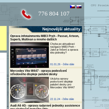
776 804 107
Nejnovější aktuality
Oprava infotainmentu MIB3 Preh - Passat, Arteon,
Superb, Multivan a mnoho dalších
Chyba po aktualizaci
navigace MIB3 Preh -
Jaké je řešení a oprava
této jednotky?
01.01.26 -
čtěte dále
Mercedes Vito W447 - oprava podsvícení
středového displeje palubní desky
Ukázka opravy
podsvícení displeje
palubní desky pro
Mercedes Vito W447
22.11.24 -
čtěte dále
Audi A6 4G - oprava radarové jednotky assistence