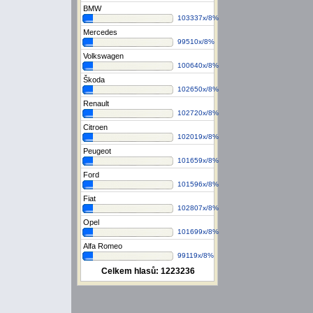
BMW
103337x/8%
Mercedes
99510x/8%
Volkswagen
100640x/8%
Škoda
102650x/8%
Renault
102720x/8%
Citroen
102019x/8%
Peugeot
101659x/8%
Ford
101596x/8%
Fiat
102807x/8%
Opel
101699x/8%
Alfa Romeo
99119x/8%
Celkem hlasů:
1223236