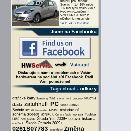
motoru pro Renault
Scenic III 1.4 16V nebo
1.6 16V typu Valeo V40 s
typovým označením
V29006690A. Auto z
ničeho nic nestartuje.
14.11.24 -
čtěte dále
Jsme na Facebooku
Vstoupit
Diskutujte s námi o problémech s Vašim
hardwarem na sociální síti Facebook. Rádi
Vám pomůžeme!
Tags cloud - odkazy
grafické karty
Samsung
Tab2
s-max
ford
procesor VIA C7-M
PC
zatuhnutí
škoda
Lenovo
fabia2
Scénic
restartovaní
Malibu
HM170
Roomster
schéma
GO6100
oprava
Toshiba
M571RU-U
Oprava Apple
Škoda Yeti 2009+ oprava
tiskárna
L850
Acer 5920G
Škoda Octavia 2009+
macBook
0261S07783
Změna
podsvícení