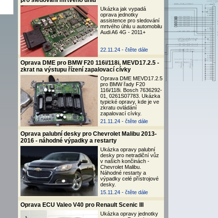
pro sledování mrtvého úhlu
Ukázka jak vypadá
oprava jednotky
assistence pro sledování
mrtvého úhlu u automobilu
Audi A6 4G - 2011+
22.11.24 -
čtěte dále
Oprava DME pro BMW F20 116i/118i, MEVD17.2.5 -
zkrat na výstupu řízení zapalovací cívky
Oprava DME MEVD17.2.5
pro BMW řady F20
116i/118i. Bosch 7636292-
01, 0261S07783. Ukázka
typické opravy, kde je ve
zkratu ovládání
zapalovací cívky.
21.11.24 -
čtěte dále
Oprava palubní desky pro Chevrolet Malibu 2013-
2016 - náhodné výpadky a restarty
Ukázka opravy palubní
desky pro netradiční vůz
v našich končinách -
Chevrolet Malibu.
Náhodné restarty a
výpadky celé přístrojové
desky.
15.11.24 -
čtěte dále
Oprava ECU Valeo V40 pro Renault Scenic III
Ukázka opravy jednotky