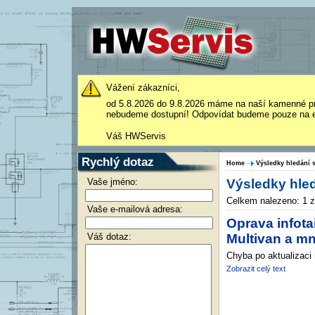
Vážení zákazníci,
od 5.8.2026 do 9.8.2026 máme na naší kamenné p
nebudeme dostupní! Odpovídat budeme pouze na e
Váš HWServis
Rychlý dotaz
Home
Výsledky hledání s
Vaše jméno:
Výsledky hled
Celkem nalezeno: 1 
Vaše e-mailová adresa:
Oprava infota
Váš dotaz:
Multivan a m
Chyba po aktualizaci 
Zobrazit celý text