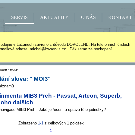
SERVIS
AKTUALITY
O NÁS
KONTAKT
rodejně v Lažanech zavřeno z důvodu DOVOLENÉ. Na telefonních číslech
mailové adrese: michal@hwservis.cz . Děkujeme za pochopení.
lova: " MOI3"
ání slova: " MOI3"
záznamů
inmentu MIB3 Preh - Passat, Arteon, Superb,
noho dalších
navigace MIB3 Preh - Jaké je řešení a oprava této jednotky?
Zobrazeno
1-1
z celkových 1 položek
1