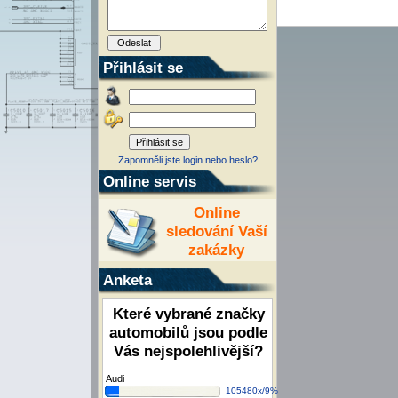
Přihlásit se
Zapomněli jste login nebo heslo?
Online servis
Online
sledování Vaší
zakázky
Anketa
Které vybrané značky
automobilů jsou podle
Vás nejspolehlivější?
Audi
105480x/9%