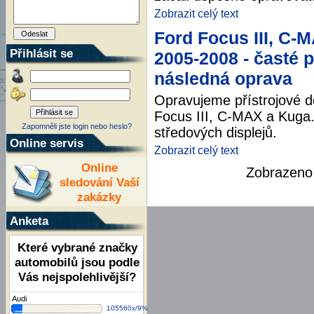
Zobrazit celý text
Ford Focus III, C-
Přihlásit se
2005-2008 - časté p
následná oprava
Opravujeme přístrojové 
Focus III, C-MAX a Kuga.
Zapomněli jste login nebo heslo?
středových displejů.
Online servis
Zobrazit celý text
Online
Zobrazen
sledování Vaší
zakázky
Anketa
Které vybrané značky
automobilů jsou podle
Vás nejspolehlivější?
Audi
105560x/9%