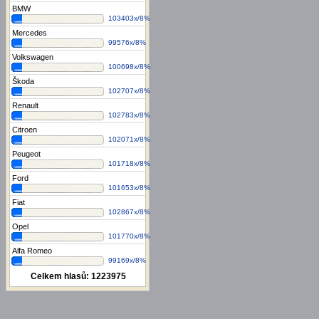
BMW
103403x/8%
Mercedes
99576x/8%
Volkswagen
100698x/8%
Škoda
102707x/8%
Renault
102783x/8%
Citroen
102071x/8%
Peugeot
101718x/8%
Ford
101653x/8%
Fiat
102867x/8%
Opel
101770x/8%
Alfa Romeo
99169x/8%
Celkem hlasů:
1223975