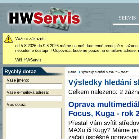
SERVIS
Vážení zákazníci,
od 5.8.2026 do 9.8.2026 máme na naší kamenné prodejně v Lažane
nebudeme dostupní! Odpovídat budeme pouze na emailové adrese: 
Váš HWServis
Rychlý dotaz
Home
Výsledky hledání slova: " C-MAX"
Vaše jméno:
Výsledky hledání s
Celkem nalezeno: 2 záz
Vaše e-mailová adresa:
Oprava multimediál
Váš dotaz:
Focus, Kuga - rok 
Přestal Vám svítit středo
MAXu či Kugy? Máme pro Vá
začali úspěšně opravovat