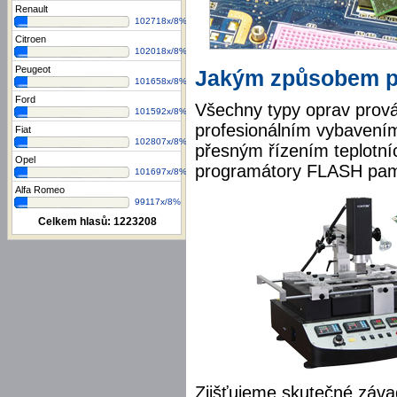
Renault
102718x/8%
Citroen
102018x/8%
Peugeot
Jakým způsobem p
101658x/8%
Ford
Všechny typy oprav prov
101592x/8%
profesionálním vybavením,
Fiat
102807x/8%
přesným řízením teplotních
Opel
programátory FLASH pamě
101697x/8%
Alfa Romeo
99117x/8%
Celkem hlasů:
1223208
Zjišťujeme skutečné záva