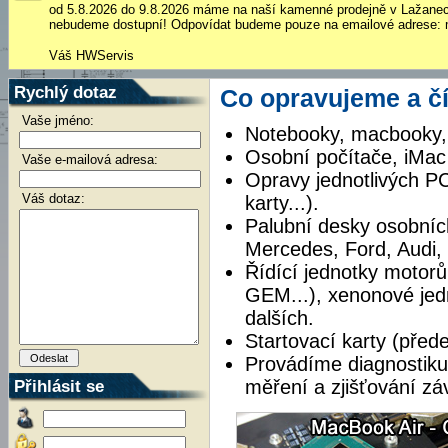
od 5.8.2026 do 9.8.2026 máme na naší kamenné prodejně v Lažane
nebudeme dostupní! Odpovídat budeme pouze na emailové adrese: 
Váš HWServis
Rychlý dotaz
Co opravujeme a č
Vaše jméno:
Notebooky, macbooky, 
Osobní počítače, iMac
Vaše e-mailová adresa:
Opravy jednotlivých P
Váš dotaz:
karty...).
Palubní desky osobníc
Mercedes, Ford, Audi,
Řídící jednotky motorů
GEM...), xenonové jed
dalších.
Startovací karty (před
Provádíme diagnostiku
Přihlásit se
měření a zjišťování z