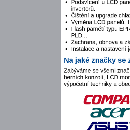
Podsvícení u LCD pane
invertorů.
Čištění a upgrade chla
Výměna LCD panelů, H
Flash pamětí typu 
PLD...
Záchrana, obnova a zá
Instalace a nastavení j
Na jaké značky se
Zabýváme se všemi značk
herních konzolí, LCD moni
výpočetní techniky a obec